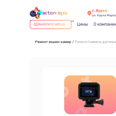
г. Курск
action-iq.ru
ул. Карла Маркс
Ремонт экшен-камер в Курске
Цены
О компани
ВЫБЕРИТЕ БРЕНД
Ремонт экшен-камер
/
Ремонт/замена датчика